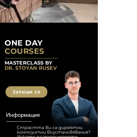
ONE DAY
COURSES
MASTERCLASS BY
DR. STOYAN RUSEV
Запиши се
Информация
Страстта Ви са директни
композитни възстановявания?
Искате да пресъздадете