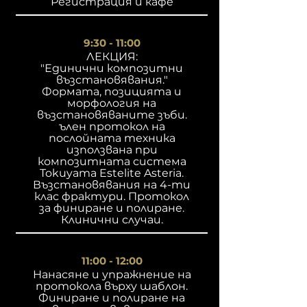
Регистрация и кафе
9:30 - 11:00
ЛЕКЦИЯ:
"Единични композитни
възстановявания."
Формата, позицията и
морфология на
възстановяваните зъби.
ълен протокол на
послойната техника
използвана при
композитната система
Tokuyama Estelite Asteria.
Възстановявания на 4-ти
клас фрактури. Протокол
за финиране и полиране.
Клинични случаи.
11:00 - 12:00
Нанасяне и упражнение на
протокола върху шаблон.
Финиране и полиране на