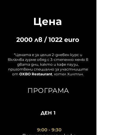
Цена
2000 лв / 1022 euro
*Цената е за целия 2-дневен курс и
включва гурме обяд с 3-степенно меню в
двата дни, както и кафе паузи,
приготвени специално за участниците
от
OXBO Restaurant
, хотел Хилтън.
ПРОГРАМА
ДЕН 1
9:00 - 9:30