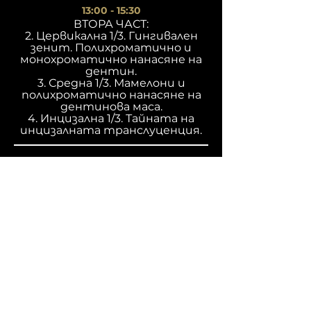
13:00 - 15:30
ВТОРА ЧАСТ:
2. Цервикална 1/3. Гингивален
зенит. Полихроматично и
монохроматично нанасяне на
дентин.
3. Средна 1/3. Мамелони и
полихроматично нанасяне на
дентинова маса.
4. Инцизална 1/3. Тайната на
инцизалната транслуценция.
15:30 - 16:00
Кафе пауза
14:00 - 17:30
ТРЕТА ЧАСТ:
5. Емайлов слой. Адитивно
възстановяване на
първичната морфология.
6. Вторична морфология.
Финиране и полиране