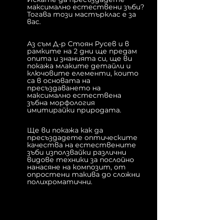
максимално естествени зъби?
Тогава този мастърклас е за
вас.
Аз съм Д-р Стоян Русев и в
рамките на 2 дни ще предам
опита и знанията си, ще ви
покажа млаките детайли и
ключовите елементи, които
са в основата на
пресъздаването на
максимално естествена
зъбна морфология
имитирайки природата.
Ще ви покажа как да
пресъздадете оптическите
качества на естествените
зъби използвайки различни
видове техники за послойно
нанасяне на композит, от
опростени такива до сложни
полихроматични.