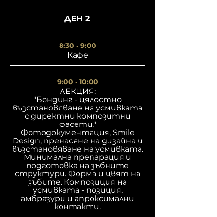
ДЕН 2
8:30 - 9:00
Кафе
9:00 - 10:00
ЛЕКЦИЯ:
"Бондинг - цялостно
възстановяване на усмивката
с директни композитни
фасети."
Фотодокументация, Smile
Design, пренасяне на дизайна и
възстановяване на усмивката.
Минимална препарация и
подготовка на зъбните
структури. Форма и цвят на
зъбите. Композиция на
усмивката - позиция,
амбразури и апроксимални
контакти.