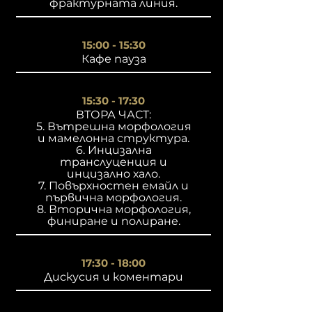
фрактурната линия.
15:00 - 15:30
Кафе пауза
15:30 - 17:30
ВТОРА ЧАСТ:
5. Вътрешна морфология
и мамелонна структура.
6. Инцизална
транслуценция и
инцизално хало.
7. Повърхностен емайл и
първична морфология.
8. Вторична морфология,
финиране и полиране.
17:30 - 18:00
Дискусия и коментари